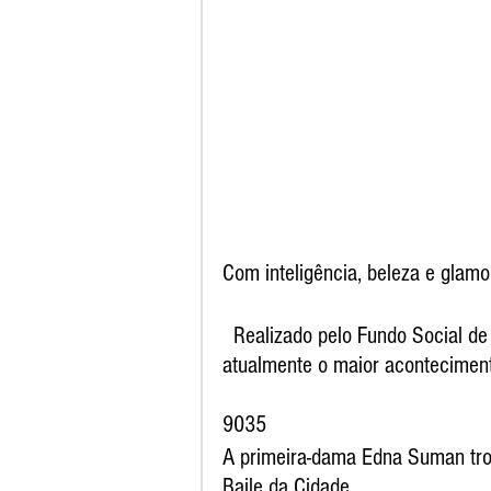
Com inteligência, beleza e glamo
  Realizado pelo Fundo Social de Solidariedade, no Casa Grande Hotel, o jantar é 
atualmente o maior aconteciment
9035  
A primeira-dama Edna Suman trou
Baile da Cidade