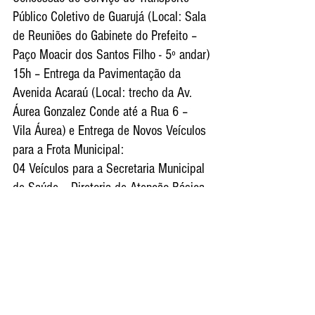
Público Coletivo de Guarujá (Local: Sala 
de Reuniões do Gabinete do Prefeito – 
Paço Moacir dos Santos Filho - 5º andar)
15h – Entrega da Pavimentação da 
Avenida Acaraú (Local: trecho da Av. 
Áurea Gonzalez Conde até a Rua 6 – 
Vila Áurea) e Entrega de Novos Veículos 
para a Frota Municipal:
04 Veículos para a Secretaria Municipal 
de Saúde – Diretoria de Atenção Básica
03 Veículos para a Secretaria Municipal 
de Finanças para a Diretoria de 
Fiscalização e ISS
02 Veículos para a Secretaria Municipal 
de Desenvolvimento e Ação Social – 
Conselho Tutelar de Guarujá e Vicente 