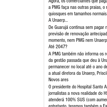
Agora, os comerciantes que pag
a PMG faça nas outras praias, o
quiosques em tamanhos normais
A Unaerp...
De Guarujá continua sem pagar n
previsão de renovação antecipad
momento, nem PMG nem Unaerp i
Até 2047?
A PMG também não informa os res
da gestão passada que deu à Unae
permanecer no local até o ano d
a atual diretora da Unaerp, Priscil
Novos ares
O presidente do Hospital Santo 
jornalistas a nova realidade do 
atenderá 100% SUS (com aument
entretanto, teremos também a Fa