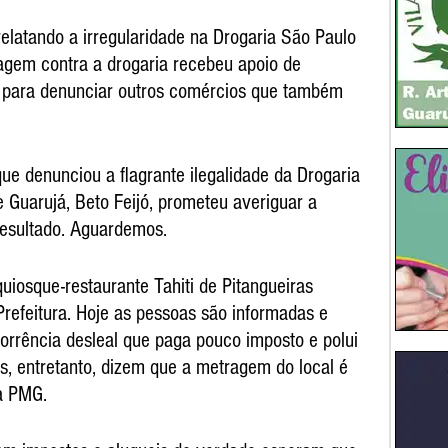
elatando a irregularidade na Drogaria São Paulo 
agem contra a drogaria recebeu apoio de 
 para denunciar outros comércios que também 
e denunciou a flagrante ilegalidade da Drogaria 
e Guarujá, Beto Feijó, prometeu averiguar a 
resultado. Aguardemos.
iosque-restaurante Tahiti de Pitangueiras 
Prefeitura. Hoje as pessoas são informadas e 
rrência desleal que paga pouco imposto e polui 
es, entretanto, dizem que a metragem do local é 
la PMG.