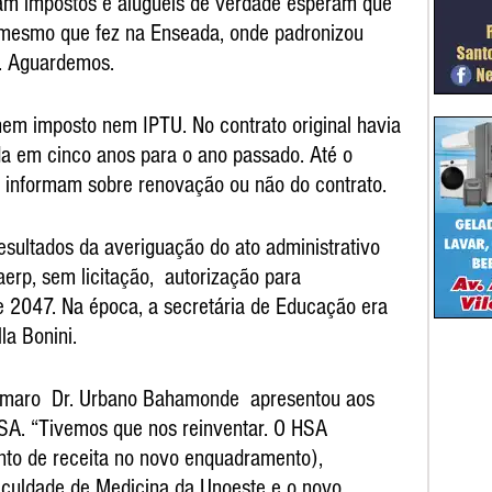
am impostos e alugueis de verdade esperam que 
 mesmo que fez na Enseada, onde padronizou 
. Aguardemos.
em imposto nem IPTU. No contrato original havia 
a em cinco anos para o ano passado. Até o 
nformam sobre renovação ou não do contrato.
ultados da averiguação do ato administrativo 
rp, sem licitação,  autorização para 
e 2047. Na época, a secretária de Educação era 
la Bonini.
Amaro  Dr. Urbano Bahamonde  apresentou aos 
HSA. “Tivemos que nos reinventar. O HSA 
o de receita no novo enquadramento), 
culdade de Medicina da Unoeste e o novo 