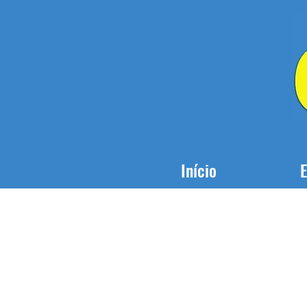
Início
E