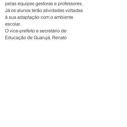
pelas equipes gestoras e professores. 
Já os alunos terão atividades voltadas 
à sua adaptação com o ambiente 
escolar.
O vice-prefeito e secretário de 
Educação de Guarujá, Renato 
Pietropaolo, deseja as boas vindas 
aos alunos. “Neste período de férias, 
toda a equipe trabalhou bastante, no 
sentido de preparar as unidades para 
receber bem nossos alunos da melhor 
maneira possível. Sabemos que ainda 
temos muita coisa para fazer na 
educação do nosso Município, mas 
tenho certeza de que teremos um 2018 
repleto de projetos, melhorias e 
grandes avanços”.
Alfabetização na idade
certa é meta da Seduc 