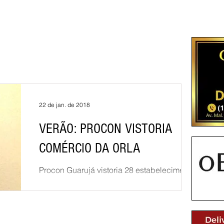
22 de jan. de 2018
VERÃO: PROCON VISTORIA
COMÉRCIO DA ORLA
Procon Guarujá vistoria 28 estabelecimentos
entre quiosques e restaurantes da orla
Equipe está de olho em itens como
cobrança de...