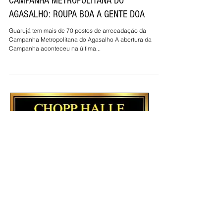
CAMPANHA METROPOLITANA DO
AGASALHO: ROUPA BOA A GENTE DOA
Guarujá tem mais de 70 postos de arrecadação da
Campanha Metropolitana do Agasalho A abertura da
Campanha aconteceu na última...