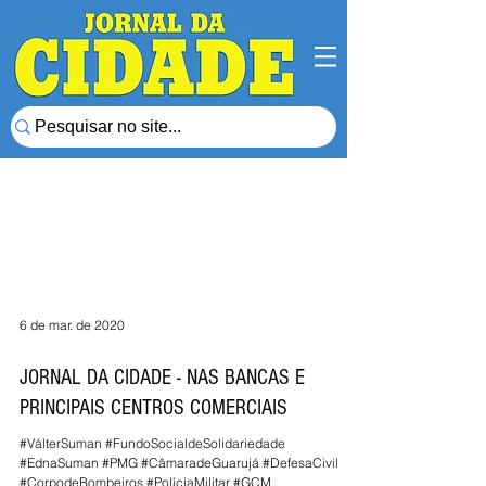
6 de mar. de 2020
JORNAL DA CIDADE - NAS BANCAS E
PRINCIPAIS CENTROS COMERCIAIS
#VálterSuman #FundoSocialdeSolidariedade
#EdnaSuman #PMG #CâmaradeGuarujá #DefesaCivil
#CorpodeBombeiros #PolíciaMilitar #GCM...