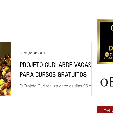
22 de jan. de 2021
PROJETO GURI ABRE VAGAS
PARA CURSOS GRATUITOS
O Projeto Guri realiza entre os dias 25 de
janeiro e 26 de fevereiro nova temporada de
matrículas. Neste ano, a iniciativa está com
921...